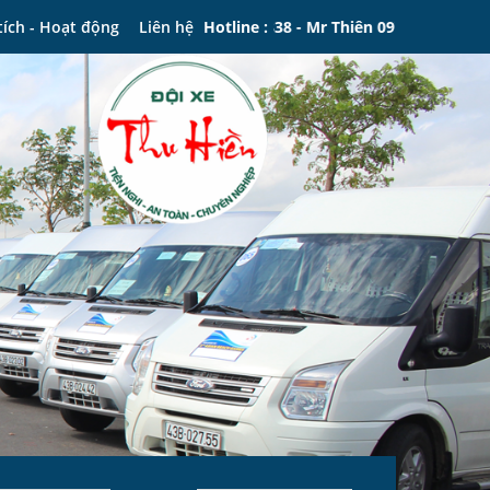
3.578.012 - Mr Tiến 0905.133.338 - Mr Thiên 0975.288.111
tích - Hoạt động
Liên hệ
Hotline :