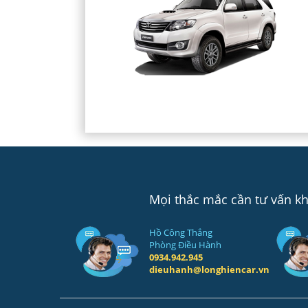
Mọi thắc mắc cần tư vấn khá
Hồ Công Thắng
Phòng Điều Hành
0934.942.945
dieuhanh@longhiencar.vn