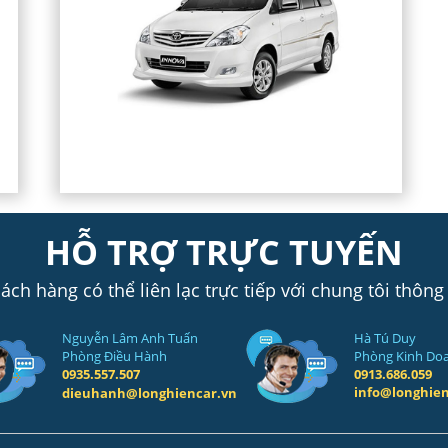
HỖ TRỢ TRỰC TUYẾN
ch hàng có thể liên lạc trực tiếp với chung tôi thông
Nguyễn Lâm Anh Tuấn
Hà Tú Duy
Phòng Điều Hành
Phòng Kinh Do
0935.557.507
0913.686.059
info@longhien
dieuhanh@longhiencar.vn