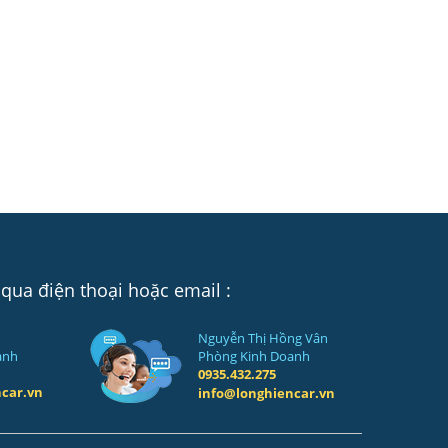
 qua điện thoại hoặc email :
Nguyễn Thị Hồng Vân
anh
Phòng Kinh Doanh
0935.432.275
car.vn
info@longhiencar.vn