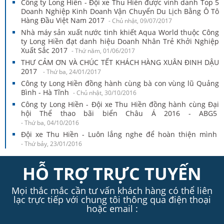
Công ty Long Hiền - Đội xe Thu Hiền được vinh danh Top 5
Doanh Nghiệp Kinh Doanh Vận Chuyển Du Lịch Bằng Ô Tô
Hàng Đầu Việt Nam 2017
- Chủ nhật, 09/07/2017
Nhà máy sản xuất nước tinh khiết Aqua World thuộc Công
ty Long Hiền đạt danh hiệu Doanh Nhân Trẻ Khởi Nghiệp
Xuất Sắc 2017
- Thứ năm, 01/06/2017
THƯ CẢM ƠN VÀ CHÚC TẾT KHÁCH HÀNG XUÂN ĐINH DẬU
2017
- Thứ ba, 24/01/2017
Công ty Long Hiền đồng hành cùng bà con vùng lũ Quảng
Bình - Hà Tĩnh
- Chủ nhật, 30/10/2016
Công ty Long Hiền - Đội xe Thu Hiền đồng hành cùng Đại
hội Thể thao bãi biển Châu Á 2016 - ABG5
- Thứ ba, 04/10/2016
Đội xe Thu Hiền - Luôn lắng nghe để hoàn thiện mình
- Thứ bảy, 23/01/2016
HỖ TRỢ TRỰC TUYẾN
Mọi thắc mắc cần tư vấn khách hàng có thể liên
lạc trực tiếp với chung tôi thông qua điện thoại
hoặc email :