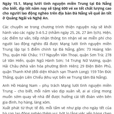
Ngày 15.1, Mạng lưới tình nguyện miền Trung tại Đà Nẵng
cho biết, dịp tết năm nay sẽ tặng 600 vé xe tết chất lượng cao
cho người lao động nghèo trên địa bàn Đà Nẵng về quê ăn tết
ở Quảng Ngãi và Nghệ An.
Các chuyến xe trong chương trình thiện nguyện này sẽ khởi
hành vào các ngày 3-4-5.2 (nhằm ngày 25, 26, 27 âm lịch). Hiện,
các điểm tư vấn, tiếp nhận thông tin nhận vé xe miễn phí cho
người lao động nghèo đã được Mạng lưới tình nguyện miền
Trung lập tại 5 điểm chính tại Đà Nẵng, gồm: 73 Hoàng Văn
Thụ, quận Hải Châu; 117 Nguyễn Văn Thoại, quận Sơn Trà; 278
Lê Văn Hiến, quận Ngũ Hành Sơn; 14 Trưng Nữ Vương, quận
Hải Châu (Nhà văn hóa phường Bình Hiên); 29 Điện Biên Phủ,
quận Thanh Khê (đối diện Khách sạn Thanh Long); 159 Tôn Đức
Thắng, quận Liên Chiểu (khu vực bến xe Trung tâm Đà Nẵng).
Anh Hồ Hoàng Nam – phụ trách Mạng lưới tình nguyện miền
Trung – cho biết, mỗi năm vào dịp xuân về, ai ai cũng mong
muốn sớm quay về nhà để được hưởng cái tết đoàn viên bên
gia đình, họ hàng, làng xóm.
Xuất phát từ thực tế đó, mỗi tấm vé như góp cho ngày tết của
bà con lao động nghèo thêm vui, bớt lo lắng việc xếp hàng chen