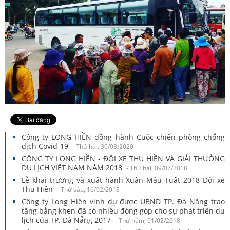
Công ty LONG HIỀN đồng hành Cuộc chiến phòng chống
dịch Covid-19
- Thứ hai, 30/03/2020
CÔNG TY LONG HIỀN - ĐỘI XE THU HIỀN VÀ GIẢI THƯỞNG
DU LỊCH VIỆT NAM NĂM 2018
- Thứ hai, 09/07/2018
Lễ khai trương và xuất hành Xuân Mậu Tuất 2018 Đội xe
Thu Hiền
- Thứ sáu, 16/02/2018
Công ty Long Hiền vinh dự được UBND TP. Đà Nẵng trao
tặng bằng khen đã có nhiều đóng góp cho sự phát triển du
lịch của TP. Đà Nẵng 2017
- Thứ năm, 01/02/2018