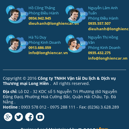
Hồ Công Thắng
Nguyễn Lâm Anh
Phòng Điều Hành
Tuấn
0934.942.945
Phòng Điều Hành
dieuhanh@longhiencar.vn
0935.557.507
dieuhanh@longhienc
Hà Tú Duy
Nguyễn Thị Hồng
Phòng Kinh Doanh
Vân
0913.686.059
Phòng Kinh Doanh
info@longhiencar.vn
0935.432.275
info@longhiencar.vn
Copyright © 2016
Công ty TNHH Vận tải Du lịch & Dịch vụ
Thương mại Long Hiền
. All rights reserved.
Địa chỉ:
Lô D2 - 32 KDC số 5 Nguyễn Tri Phương (60 Nguyễn
Đăng Đạo), Phường Hoà Cường Bắc, Quận Hải Châu, Tp. Đà
Nẵng .
Hotline :
0903 578 012 - 0975 288 111 - Fax: (0236) 3.628.289