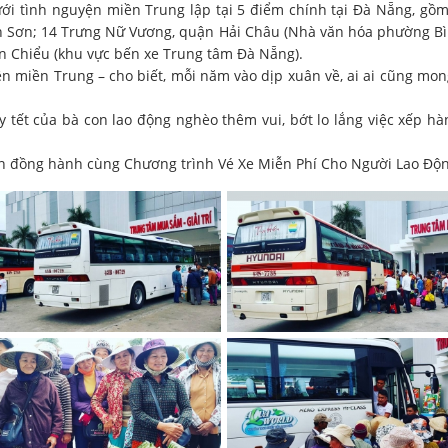
ới tình nguyện miền Trung lập tại 5 điểm chính tại Đà Nẵng, gồ
h Sơn; 14 Trưng Nữ Vương, quận Hải Châu (Nhà văn hóa phường Bìn
n Chiểu (khu vực bến xe Trung tâm Đà Nẵng).
 miền Trung – cho biết, mỗi năm vào dịp xuân về, ai ai cũng m
y tết của bà con lao động nghèo thêm vui, bớt lo lắng việc xếp 
iền đồng hành cùng Chương trình Vé Xe Miễn Phí Cho Người Lao Độ