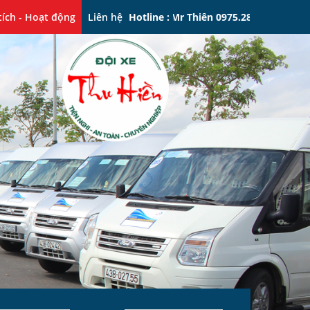
012 - Mr Tiến 0905.133.338 - Mr Thiên 0975.288.111
tích - Hoạt động
Liên hệ
Hotline :